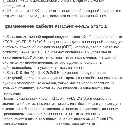
4) Экран - из алюмолавсановой ленты с медным луженым
проводником.
5) Оболочка - из ПВХ пластиката пониженной пожарной опасности с
низким выделением дыма, оболочка имеет оранжевый цвет.
Применение кабеля КПСЭнг-FRLS 2*2*0.5
Кабель симметричной парной скрутки, огнестойкий, экранированный
КПСЭнг(А)-FRLS 2х2х0,5 предназначен для стационарной прокладки в
системах пожарной сигнализации (ОПС), используется в системах
пожаротушения (АУПТ), в системах оповещения и управления
эвакуацией (СОУЭ), системах защиты от задымления, и в других
системах жизнеобеспечения, которые должны сохранять
работоспособность в условиях открытого огня.
Кабель КПСЭнг(А)-FRLS 2х2х0.5 применяется внутри и вне
помещений, при условии защиты от прямого воздействия солнечных
лучей и атмосферных осадков, также может использоваться на
атомных станциях, в системах 2-4 классов безопасности, вне
гермозоны.
Перед применением кабеля КПСЭнг-FRLS 2*2*0,5 в социально-
значимых объектах (школы, детские сады, больницы и др.) следует
уточнить требования к токсичности продуктов пиролиза, по новым
требованиям пожарной безопасности, на таких объектах
используются низко токсичные кабели с индексами HF или LTx.
Наименование
Наличие
Цена опт с НДС