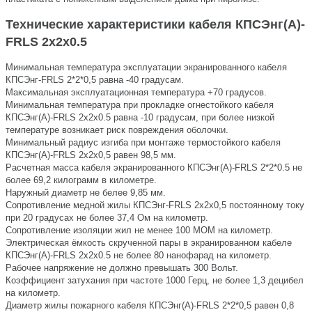
Технические характеристики кабеля КПСЭнг(А)-
FRLS 2х2х0.5
Минимальная температура эксплуатации экранированного кабеля
КПСЭнг-FRLS 2*2*0,5 равна -40 градусам.
Максимальная эксплуатационная температура +70 градусов.
Минимальная температура при прокладке огнестойкого кабеля
КПСЭнг(А)-FRLS 2х2х0.5 равна -10 градусам, при более низкой
температуре возникает риск повреждения оболочки.
Минимальный радиус изгиба при монтаже термостойкого кабеля
КПСЭнг(А)-FRLS 2х2х0,5 равен 98,5 мм.
Расчетная масса кабеля экранированного КПСЭнг(А)-FRLS 2*2*0.5 не
более 69,2 килограмм в километре.
Наружный диаметр не белее 9,85 мм.
Сопротивление медной жилы КПСЭнг-FRLS 2х2х0,5 постоянному току
при 20 градусах не более 37,4 Ом на километр.
Сопротивление изоляции жил не менее 100 МОМ на километр.
Электрическая ёмкость скрученной пары в экранированном кабеле
КПСЭнг(А)-FRLS 2х2х0.5 не более 80 нанофарад на километр.
Рабочее напряжение не должно превышать 300 Вольт.
Коэффициент затухания при частоте 1000 Герц, не более 1,3 децибел
на километр.
Диаметр жилы пожарного кабеля КПСЭнг(А)-FRLS 2*2*0,5 равен 0,8