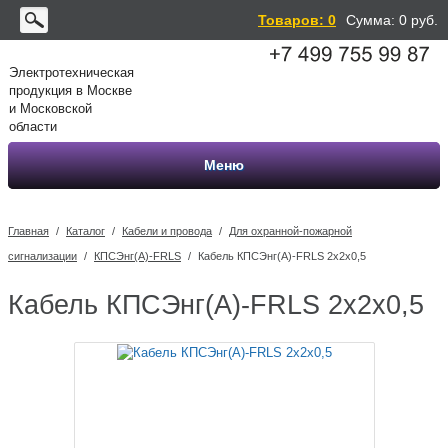
Товаров: 0
Сумма:
0
руб.
Электротехническая
продукция в Москве
и Московской
области
Меню
Главная
/
Каталог
/
Кабели и провода
/
Для охранной-пожарной
сигнализации
/
КПСЭнг(А)-FRLS
/
Кабель КПСЭнг(А)-FRLS 2х2х0,5
Кабель КПСЭнг(А)-FRLS 2х2х0,5