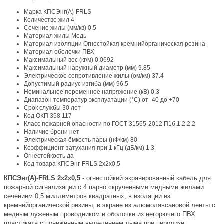
Марка
КПСЭнг(А)-FRLS
Количество жил
4
Сечение жилы (мм/кв)
0.5
Материал жилы
Медь
Материал изоляции
Огнестойкая кремнийорганическая резина
Материал оболочки
ПВХ
Максимальный вес (кг/м)
0.0692
Максимальный наружный диаметр (мм)
9.85
Электрическое сопротивление жилы (ом/км)
37.4
Допустимый радиус изгиба (мм)
96.5
Номинальное переменное напряжение (кВ)
0.3
Диапазон температур эксплуатации (°С)
от -40 до +70
Срок службы
30 лет
Код ОКП
358 117
Класс пожарной опасности по ГОСТ 31565-2012
П1б.1.2.2.2
Наличие брони
нет
Электрическая ёмкость пары (нФ/км)
80
Коэффициент затухания при 1 кГц (дБ/км)
1,3
Огнестойкость
да
Код товара
КПСЭнг-FRLS 2х2х0,5
КПСЭнг(А)-FRLS 2х2х0,5
- огнестойкий экранированный кабель для
пожарной сигнализации с 4 парно скрученными медными жилами
сечением 0,5 миллиметров квадратных, в изоляции из
кремнийорганической резины, в экране из алюмолавсановой ленты с
медным луженым проводником и оболочке из негорючего ПВХ
пластиката с пониженным выделением дыма при пиролизе.