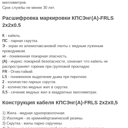
миллиметров.
Срок службы не менее 30 лет.
Расшифровка маркировки КПСЭнг(А)-FRLS
2х2х0.5
К
- кабель.
ПС
- парная скрутка.
Э
- экран из алюмолавсановой ленты с медным луженым
проводником.
нг
- пониженная пожарная опасность.
(А)
- индекс пожарной безопасности, означает что кабель не
распространяет горение при групповой прокладке.
FR
- Огнестойкий.
LS
- пониженное выделение дыма при пиролизе.
2
- количество парных скруток.
2
- количество медных жил в скрутке.
0,5
- сечение медных жил в квадратных миллиметрах.
Конструкция кабеля КПСЭнг(А)-FRLS 2х2х0,5
1) Жила - медная однопроволочная.
2) Изоляция - из кремнийорганической резины.
3) Скрутка - жилы парно скручены.