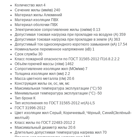
Количество жил
4
Сечение жилы (мм/кв)
240
Материал жилы
Алюминий
Материал изоляции
ПВХ
Материал оболочки
ПВХ
Электрическое сопротивление жилы (ом/км)
0.13
Допустимая токовая нагрузка при прокладке на воздухе (А)
359
Допустимая токовая нагрузка при прокладке в земле (А)
363
Допустимый ток односекундного короткого замыкания (кА)
17.54
Номинальное переменное напряжение (кВ)
1
Срок службы
30
Класс пожарной опасности по ГОСТ 31565-2012
П1б.8.2.2.2
Объём горючей массы (л/км)
1462
Сопротивление изоляции жил (МОм\км)
7
Толщина изоляции жил (мм)
2.2
Масса цветного металла (г/м)
20.6
Конструкция жилы
ок, ос, мк, мс
Максимальная температура эксплуатации (°С)
50
Минимальная температура эксплуатации (°С)
-50
Тип брони
К
Тип исполнения по ГОСТ 31565-2012
нг(А)-LS
ГОСТ
31996-2012
Цвет изоляции жил
Серый, Коричневый, Чёрный, Синий(Зелёный-
желтый)
Класс жилы по ГОСТ 22483-2012
2
Максимальный диаметр жилы
20.6
Длительно допустимая температура нагрева жил
70