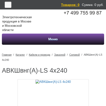
Товаров: 0
Сумма:
0
руб.
Электротехническая
продукция в Москве
и Московской
области
Меню
Главная
/
Каталог
/
Кабели и провода
/
Заказной
/
Силовой
/
АВКШвнг(А)-LS
4х240
АВКШвнг(А)-LS 4х240