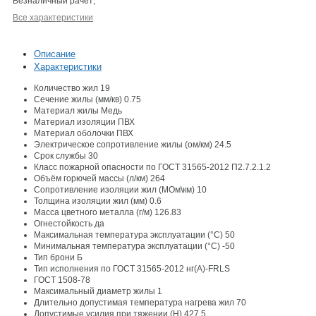
Безналичный рачет
;
Все характеристики
Описание
Характеристики
Количество жил
19
Сечение жилы (мм/кв)
0.75
Материал жилы
Медь
Материал изоляции
ПВХ
Материал оболочки
ПВХ
Электрическое сопротивление жилы (ом/км)
24.5
Срок службы
30
Класс пожарной опасности по ГОСТ 31565-2012
П2.7.2.1.2
Объём горючей массы (л/км)
264
Сопротивление изоляции жил (МОм\км)
10
Толщина изоляции жил (мм)
0.6
Масса цветного металла (г/м)
126.83
Огнестойкость
да
Максимальная температура эксплуатации (°С)
50
Минимальная температура эксплуатации (°С)
-50
Тип брони
Б
Тип исполнения по ГОСТ 31565-2012
нг(A)-FRLS
ГОСТ
1508-78
Максимальный диаметр жилы
1
Длительно допустимая температура нагрева жил
70
Допустимые усилия при тяжении (Н)
427.5