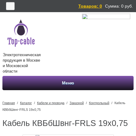
Товаров: 0
Сумма:
0
руб.
Электротехническая
продукция в Москве
и Московской
области
Меню
Главная
/
Каталог
/
Кабели и провода
/
Заказной
/
Контрольный
/
Кабель
КВБбШвнг-FRLS 19х0,75
Кабель КВБбШвнг-FRLS 19х0,75