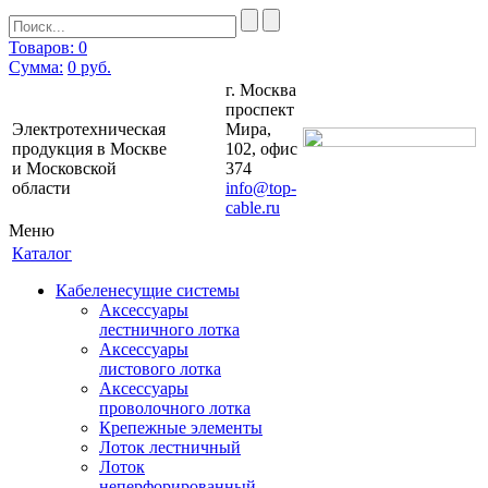
Товаров: 0
Сумма:
0
руб.
г. Москва
проспект
Электротехническая
Мира,
продукция в Москве
102, офис
и Московской
374
области
info@top-
cable.ru
Меню
Каталог
Кабеленесущие системы
Аксессуары
лестничного лотка
Аксессуары
листового лотка
Аксессуары
проволочного лотка
Крепежные элементы
Лоток лестничный
Лоток
неперфорированный