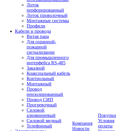
Лоток
перфорированный
Лоток проволочный
Монтажные системы
Профили
Кабели и провода
Витая пара
Для охранной-
пожарной
сигнализации
Для промышленного
интерфейса RS-485
Заказной
Коаксиальный кабель
Контрольный
Монтажный
Провод
неизолированный
Провод СИП
Прогревочный
Силовой
алюминиевый
Покупки
Силовой медный
Условия
Компания
Телефонный
оплаты
Новости