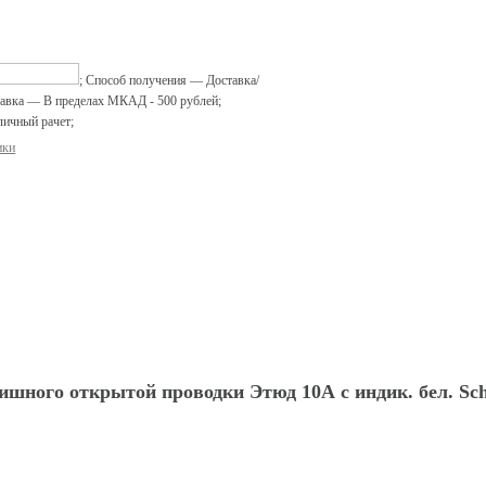
;
Способ получения
—
Доставка/
авка
—
В пределах МКАД - 500 рублей
;
личный рачет
;
ики
шного открытой проводки Этюд 10А с индик. бел. Sc