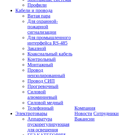
Профили
Кабели и провода
Витая пара
Для охранной-
пожарной
сигнализации
Для промышленного
интерфейса RS-485
Заказной
Коаксиальный кабель
Контрольный
Монтажный
Провод
неизолированный
Провод СИП
Прогревочный
Силовой
алюминиевый
Силовой медный
Телефонный
Компания
Электротовары
Новости
Сотрудники
Аппаратура
Вакансии
пускорегулирующая
для освещения