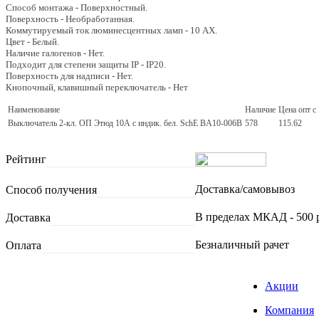
Способ монтажа - Поверхностный.
Поверхность - Необработанная.
Коммутируемый ток люминесцентных ламп - 10 AX.
Цвет - Белый.
Наличие галогенов - Нет.
Подходит для степени защиты IP - IP20.
Поверхность для надписи - Нет.
Кнопочный, клавишный переключатель - Нет
Наименование
Наличие
Цена опт 
Выключатель 2-кл. ОП Этюд 10А с индик. бел. SchE BA10-006B
578
115.62
Рейтинг
Доставка/самовывоз
Способ получения
В пределах МКАД - 500 
Доставка
Безналичный рачет
Оплата
Акции
Компания