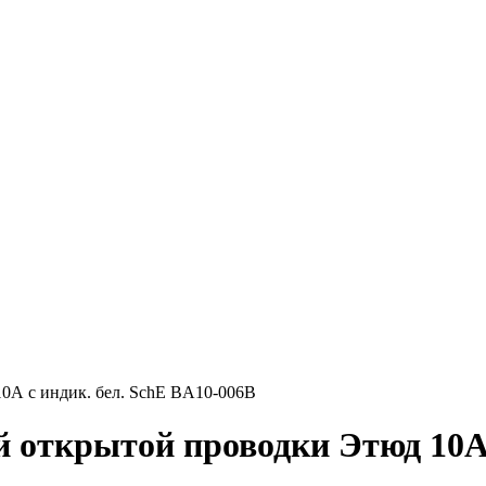
0А с индик. бел. SchE BA10-006B
открытой проводки Этюд 10А с