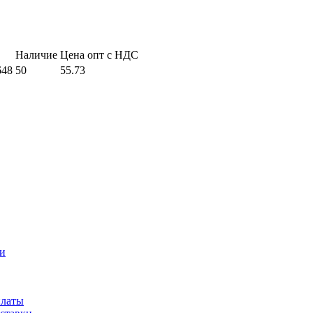
Наличие
Цена опт с НДС
648
50
55.73
и
платы