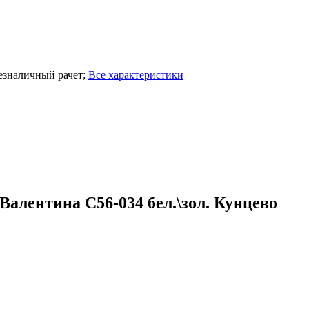
езналичный рачет
;
Все характеристики
алентина С56-034 бел.\зол. Кунцево