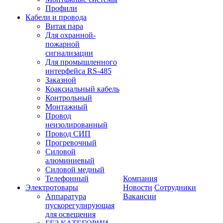
Профили
Кабели и провода
Витая пара
Для охранной-
пожарной
сигнализации
Для промышленного
интерфейса RS-485
Заказной
Коаксиальный кабель
Контрольный
Монтажный
Провод
неизолированный
Провод СИП
Прогревочный
Силовой
алюминиевый
Силовой медный
Телефонный
Компания
Электротовары
Новости
Сотрудники
Аппаратура
Вакансии
пускорегулирующая
для освещения