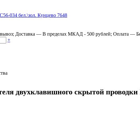
овывоз
;
Доставка
—
В пределах МКАД - 500 рублей
;
Оплата
—
Б
+
ства
ля двухклавишного скрытой проводки В