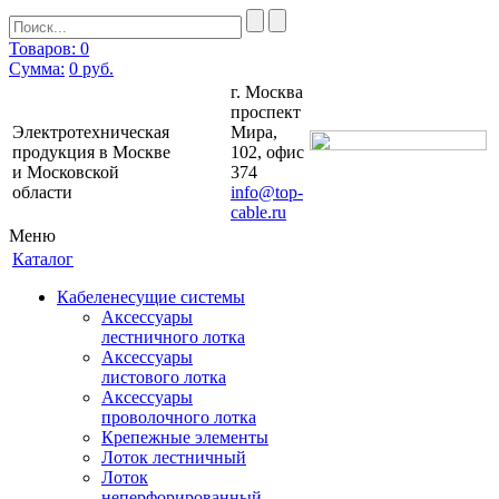
Товаров: 0
Сумма:
0
руб.
г. Москва
проспект
Электротехническая
Мира,
продукция в Москве
102, офис
и Московской
374
области
info@top-
cable.ru
Меню
Каталог
Кабеленесущие системы
Аксессуары
лестничного лотка
Аксессуары
листового лотка
Аксессуары
проволочного лотка
Крепежные элементы
Лоток лестничный
Лоток
неперфорированный