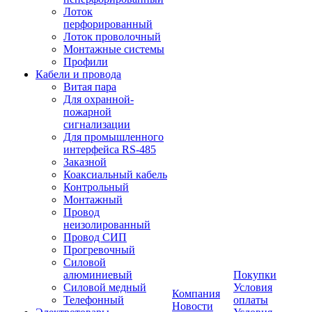
Лоток
перфорированный
Лоток проволочный
Монтажные системы
Профили
Кабели и провода
Витая пара
Для охранной-
пожарной
сигнализации
Для промышленного
интерфейса RS-485
Заказной
Коаксиальный кабель
Контрольный
Монтажный
Провод
неизолированный
Провод СИП
Прогревочный
Силовой
алюминиевый
Покупки
Силовой медный
Условия
Компания
Телефонный
оплаты
Новости