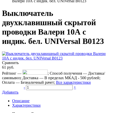
Валери 10А с индик. бел. UNIVersal В0123
Выключатель
двухклавишный скрытой
проводки Валери 10А с
индик. бел. UNIVersal В0123
Сравнить
61
руб.
Рейтинг
—
;
Способ получения
—
Доставка/
самовывоз
;
Доставка
—
В пределах МКАД - 500 рублей
;
Оплата
—
Безналичный рачет
;
Все характеристики
-
+
Добавить
Описание
Характеристики