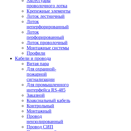
Аксессуары
проволочного лотка
Крепежные элементы
Лоток лестничный
Лоток
неперфорированный
Лоток
перфорированный
Лоток проволочный
Монтажные системы
Профили
Кабели и провода
Витая пара
Для охранной-
пожарной
сигнализации
Для промышленного
интерфейса RS-485
Заказной
Коаксиальный кабель
Контрольный
Монтажный
Провод
неизолированный
Провод СИП