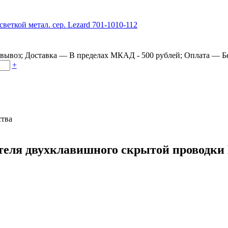
овывоз
;
Доставка
—
В пределах МКАД - 500 рублей
;
Оплата
—
Б
+
ства
ля двухклавишного скрытой проводки Ми