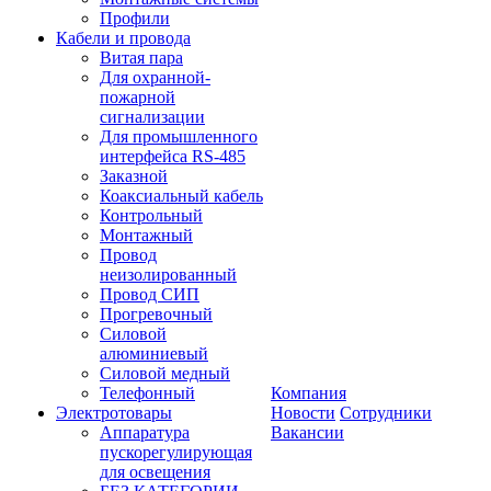
Профили
Кабели и провода
Витая пара
Для охранной-
пожарной
сигнализации
Для промышленного
интерфейса RS-485
Заказной
Коаксиальный кабель
Контрольный
Монтажный
Провод
неизолированный
Провод СИП
Прогревочный
Силовой
алюминиевый
Силовой медный
Телефонный
Компания
Электротовары
Новости
Сотрудники
Аппаратура
Вакансии
пускорегулирующая
для освещения