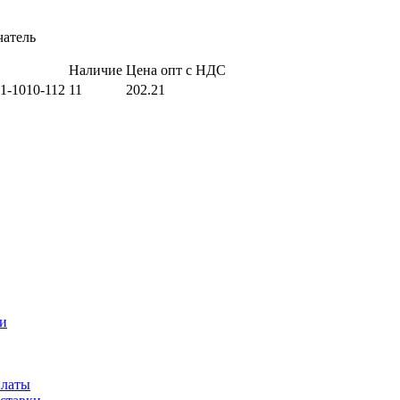
атель
Наличие
Цена опт с НДС
01-1010-112
11
202.21
и
платы