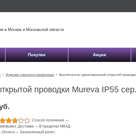
 Москве и Московской области
Покупки
Акции
е
/
Изделия электроустановочные
/
Выключатель одноклавишный открытой проводки
ткрытой проводки Mureva IP55 се
уб.
;
Способ получения
—
самовывоз
;
Доставка
—
В пределах МКАД -
й
;
Оплата
—
Безналичный рачет
;