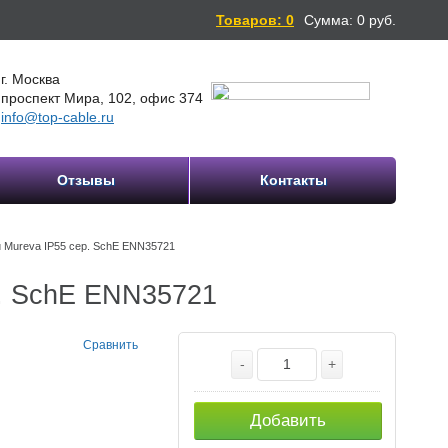
Товаров: 0
Сумма:
0
руб.
г. Москва
проспект Мира, 102, офис 374
info@top-cable.ru
Отзывы
Контакты
 Mureva IP55 сер. SchE ENN35721
р. SchE ENN35721
Сравнить
-
+
Добавить