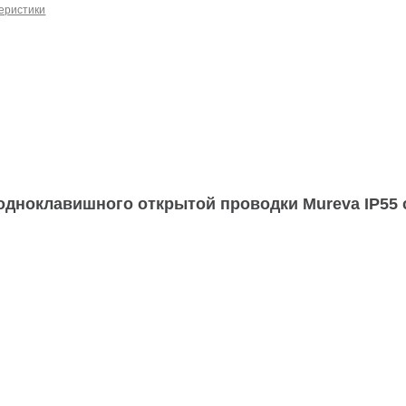
еристики
одноклавишного открытой проводки Mureva IP55 