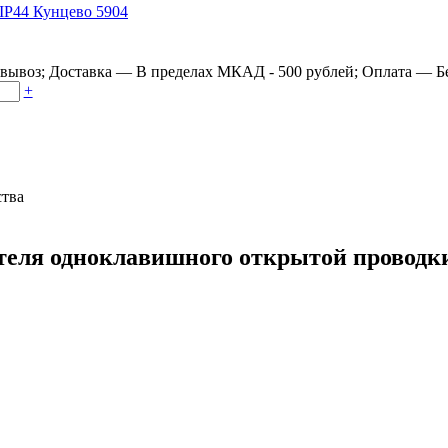
овывоз
;
Доставка
—
В пределах МКАД - 500 рублей
;
Оплата
—
Б
+
ства
еля одноклавишного открытой проводки 