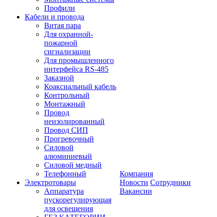
Профили
Кабели и провода
Витая пара
Для охранной-
пожарной
сигнализации
Для промышленного
интерфейса RS-485
Заказной
Коаксиальный кабель
Контрольный
Монтажный
Провод
неизолированный
Провод СИП
Прогревочный
Силовой
алюминиевый
Силовой медный
Телефонный
Компания
Электротовары
Новости
Сотрудники
Аппаратура
Вакансии
пускорегулирующая
для освещения