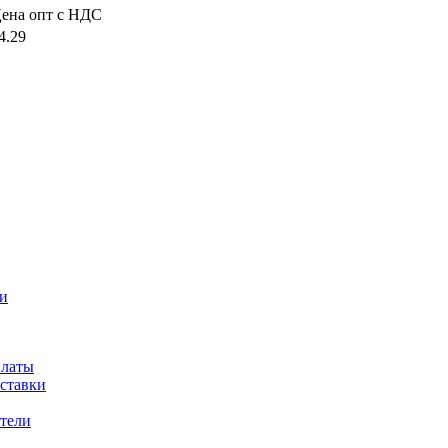
ена опт с НДС
4.29
и
платы
оставки
тели