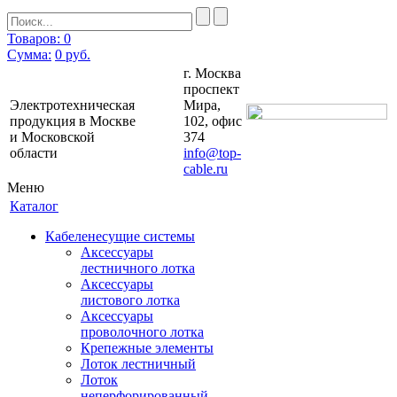
Товаров: 0
Сумма:
0
руб.
г. Москва
проспект
Электротехническая
Мира,
продукция в Москве
102, офис
и Московской
374
области
info@top-
cable.ru
Меню
Каталог
Кабеленесущие системы
Аксессуары
лестничного лотка
Аксессуары
листового лотка
Аксессуары
проволочного лотка
Крепежные элементы
Лоток лестничный
Лоток
неперфорированный