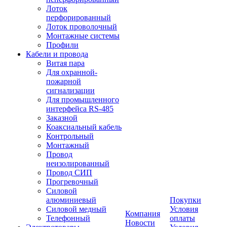
Лоток
перфорированный
Лоток проволочный
Монтажные системы
Профили
Кабели и провода
Витая пара
Для охранной-
пожарной
сигнализации
Для промышленного
интерфейса RS-485
Заказной
Коаксиальный кабель
Контрольный
Монтажный
Провод
неизолированный
Провод СИП
Прогревочный
Силовой
алюминиевый
Покупки
Силовой медный
Условия
Компания
Телефонный
оплаты
Новости