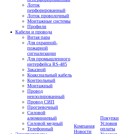
Лоток
перфорированный
Лоток проволочный
Монтажные системы
Профили
Кабели и провода
Витая пара
Для охранной-
пожарной
сигнализации
Для промышленного
интерфейса RS-485
Заказной
Коаксиальный кабель
Контрольный
Монтажный
Провод
неизолированный
Провод СИП
Прогревочный
Силовой
алюминиевый
Покупки
Силовой медный
Условия
Компания
Телефонный
оплаты
Новости