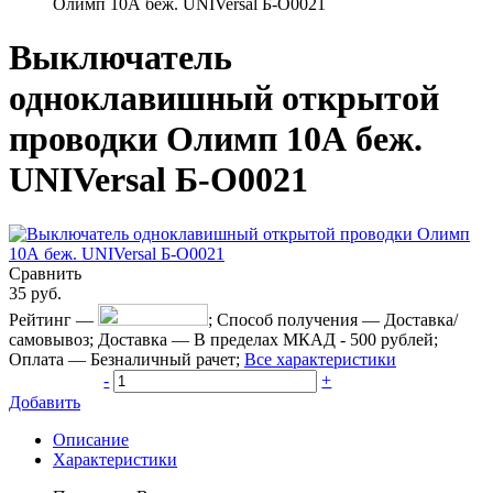
Олимп 10А беж. UNIVersal Б-О0021
Выключатель
одноклавишный открытой
проводки Олимп 10А беж.
UNIVersal Б-О0021
Сравнить
35
руб.
Рейтинг
—
;
Способ получения
—
Доставка/
самовывоз
;
Доставка
—
В пределах МКАД - 500 рублей
;
Оплата
—
Безналичный рачет
;
Все характеристики
-
+
Добавить
Описание
Характеристики