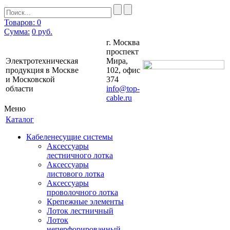
Товаров: 0
Сумма:
0
руб.
г. Москва
проспект
Электротехническая
Мира,
продукция в Москве
102, офис
и Московской
374
области
info@top-
cable.ru
Меню
Каталог
Кабеленесущие системы
Аксессуары
лестничного лотка
Аксессуары
листового лотка
Аксессуары
проволочного лотка
Крепежные элементы
Лоток лестничный
Лоток
неперфорированный