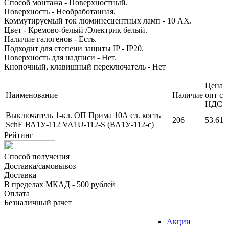
Способ монтажа - Поверхностный.
Поверхность - Необработанная.
Коммутируемый ток люминесцентных ламп - 10 AX.
Цвет - Кремово-белый /Электрик белый.
Наличие галогенов - Есть.
Подходит для степени защиты IP - IP20.
Поверхность для надписи - Нет.
Кнопочный, клавишный переключатель - Нет
Цена
Наименование
Наличие
опт с
НДС
Выключатель 1-кл. ОП Прима 10А сл. кость
206
53.61
SchE ВА1У-112 VA1U-112-S (ВА1У-112-с)
Рейтинг
Способ получения
Доставка/самовывоз
Доставка
В пределах МКАД - 500 рублей
Оплата
Безналичный рачет
Акции