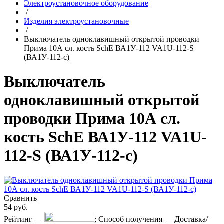
Электроустановочное оборудование
/
Изделия электроустановочные
/
Выключатель одноклавишный открытой проводки
Прима 10А сл. кость SchE ВА1У-112 VA1U-112-S
(ВА1У-112-с)
Выключатель
одноклавишный открытой
проводки Прима 10А сл.
кость SchE ВА1У-112 VA1U-
112-S (ВА1У-112-с)
Сравнить
54
руб.
Рейтинг
—
;
Способ получения
—
Доставка/