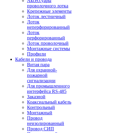
Аксессуары
проволочного лотка
Крепежные элементы
Лоток лестничный
Лоток
неперфорированный
Лоток
перфорированный
Лоток проволочный
Монтажные системы
Профили
Кабели и провода
Витая пара
Для охранной-
пожарной
сигнализации
Для промышленного
интерфейса RS-485
Заказной
Коаксиальный кабель
Контрольный
Монтажный
Провод
неизолированный
Провод СИП