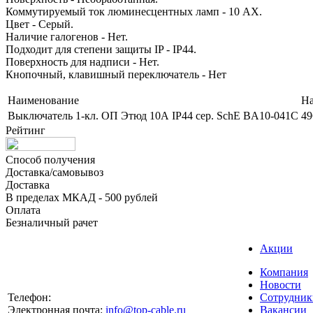
Коммутируемый ток люминесцентных ламп - 10 AX.
Цвет - Серый.
Наличие галогенов - Нет.
Подходит для степени защиты IP - IP44.
Поверхность для надписи - Нет.
Кнопочный, клавишный переключатель - Нет
Наименование
Н
Выключатель 1-кл. ОП Этюд 10А IP44 сер. SchE BA10-041C
49
Рейтинг
Способ получения
Доставка/самовывоз
Доставка
В пределах МКАД - 500 рублей
Оплата
Безналичный рачет
Акции
Компания
Новости
Телефон:
Сотрудник
Электронная почта:
info@top-cable.ru
Вакансии