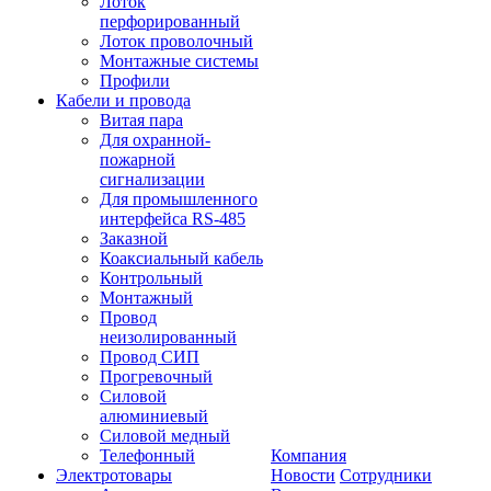
Лоток
перфорированный
Лоток проволочный
Монтажные системы
Профили
Кабели и провода
Витая пара
Для охранной-
пожарной
сигнализации
Для промышленного
интерфейса RS-485
Заказной
Коаксиальный кабель
Контрольный
Монтажный
Провод
неизолированный
Провод СИП
Прогревочный
Силовой
алюминиевый
Силовой медный
Телефонный
Компания
Электротовары
Новости
Сотрудники