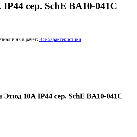
IP44 сер. SchE BA10-041C
езналичный рачет
;
Все характеристики
Этюд 10А IP44 сер. SchE BA10-041C