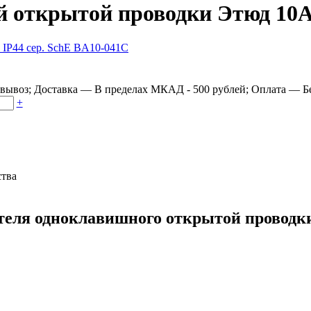
открытой проводки Этюд 10А 
овывоз
;
Доставка
—
В пределах МКАД - 500 рублей
;
Оплата
—
Б
+
ства
еля одноклавишного открытой проводки 