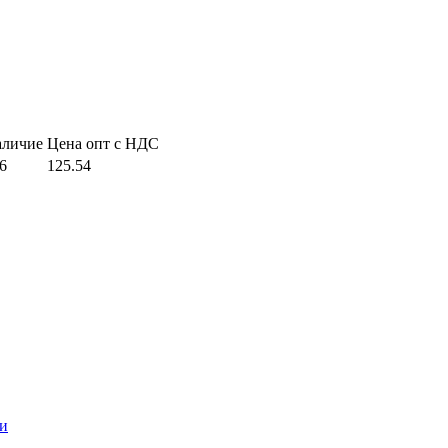
аличие
Цена опт с НДС
6
125.54
и