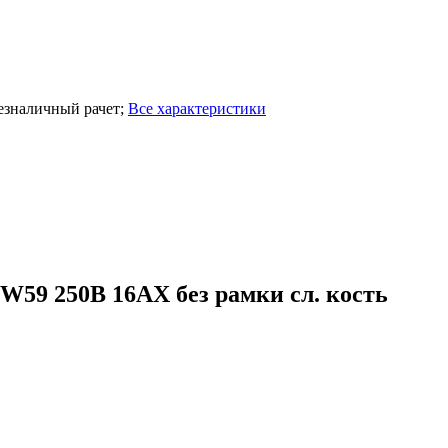
езналичный рачет
;
Все характеристики
59 250В 16АХ без рамки сл. кость