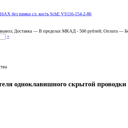
овывоз
;
Доставка
—
В пределах МКАД - 500 рублей
;
Оплата
—
Б
+
ства
еля одноклавишного скрытой проводки W