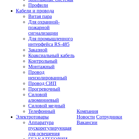
Профили
Кабели и провода
Витая пара
Для охранной-
пожарной
сигнализации
Для промышленного
интерфейса RS-485
Заказной
Коаксиальный кабель
Контрольный
Монтажный
Провод
неизолированный
Провод СИП
Прогревочный
Силовой
алюминиевый
Силовой медный
Телефонный
Компания
Электротовары
Новости
Сотрудники
Аппаратура
Вакансии
пускорегулирующая
для освещения