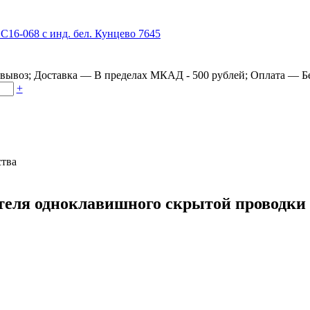
овывоз
;
Доставка
—
В пределах МКАД - 500 рублей
;
Оплата
—
Б
+
ства
ля одноклавишного скрытой проводки Ва