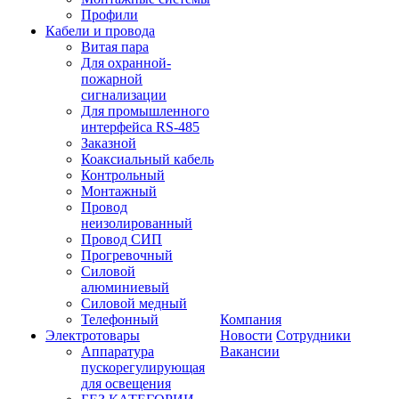
Профили
Кабели и провода
Витая пара
Для охранной-
пожарной
сигнализации
Для промышленного
интерфейса RS-485
Заказной
Коаксиальный кабель
Контрольный
Монтажный
Провод
неизолированный
Провод СИП
Прогревочный
Силовой
алюминиевый
Силовой медный
Телефонный
Компания
Электротовары
Новости
Сотрудники
Аппаратура
Вакансии
пускорегулирующая
для освещения