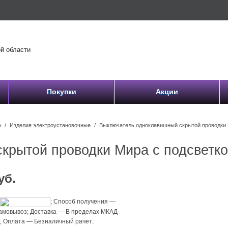
 области
Покупки
Акции
е
/
Изделия электроустановочные
/
Выключатель одноклавишный скрытой проводки Ми
рытой проводки Мира с подсветкой
уб.
;
Способ получения
—
самовывоз
;
Доставка
—
В пределах МКАД -
й
;
Оплата
—
Безналичный рачет
;