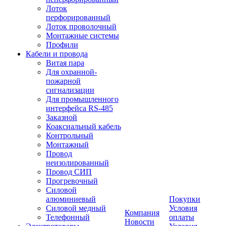
Лоток
перфорированный
Лоток проволочный
Монтажные системы
Профили
Кабели и провода
Витая пара
Для охранной-
пожарной
сигнализации
Для промышленного
интерфейса RS-485
Заказной
Коаксиальный кабель
Контрольный
Монтажный
Провод
неизолированный
Провод СИП
Прогревочный
Силовой
алюминиевый
Покупки
Силовой медный
Условия
Компания
Телефонный
оплаты
Новости