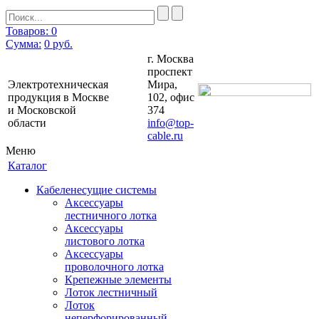
Товаров: 0
Сумма:
0
руб.
г. Москва
проспект
Электротехническая
Мира,
продукция в Москве
102, офис
и Московской
374
области
info@top-
cable.ru
Меню
Каталог
Кабеленесущие системы
Аксессуары
лестничного лотка
Аксессуары
листового лотка
Аксессуары
проволочного лотка
Крепежные элементы
Лоток лестничный
Лоток
неперфорированный