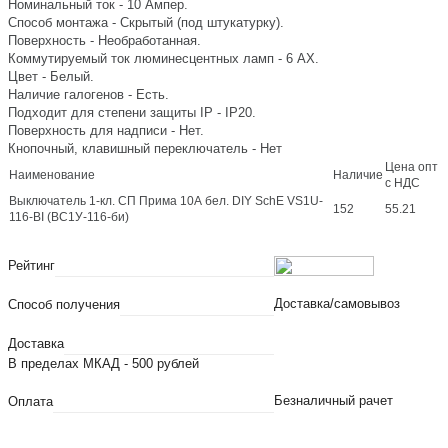
Номинальный ток - 10 Ампер.
Способ монтажа - Скрытый (под штукатурку).
Поверхность - Необработанная.
Коммутируемый ток люминесцентных ламп - 6 AX.
Цвет - Белый.
Наличие галогенов - Есть.
Подходит для степени защиты IP - IP20.
Поверхность для надписи - Нет.
Кнопочный, клавишный переключатель - Нет
Цена опт
Наименование
Наличие
с НДС
Выключатель 1-кл. СП Прима 10А бел. DIY SchE VS1U-
152
55.21
116-BI (ВС1У-116-би)
Рейтинг
Доставка/самовывоз
Способ получения
Доставка
В пределах МКАД - 500 рублей
Безналичный рачет
Оплата