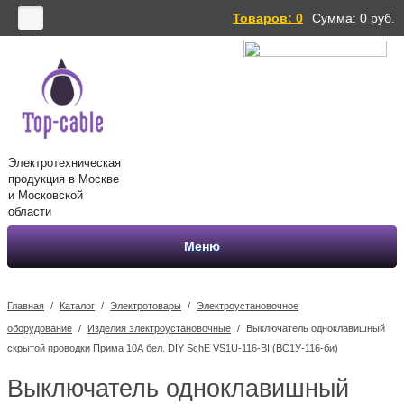
Товаров: 0
Сумма:
0
руб.
Электротехническая
продукция в Москве
и Московской
области
Меню
Главная
/
Каталог
/
Электротовары
/
Электроустановочное
оборудование
/
Изделия электроустановочные
/
Выключатель одноклавишный
скрытой проводки Прима 10А бел. DIY SchE VS1U-116-BI (ВС1У-116-би)
Выключатель одноклавишный