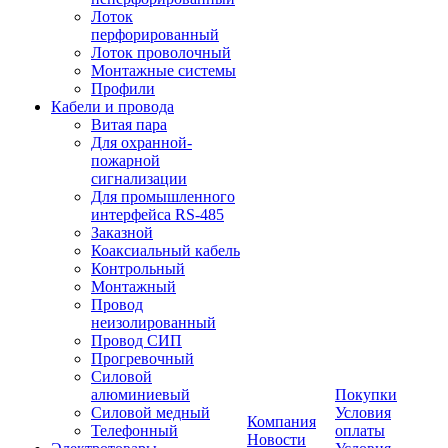
Лоток
перфорированный
Лоток проволочный
Монтажные системы
Профили
Кабели и провода
Витая пара
Для охранной-
пожарной
сигнализации
Для промышленного
интерфейса RS-485
Заказной
Коаксиальный кабель
Контрольный
Монтажный
Провод
неизолированный
Провод СИП
Прогревочный
Силовой
алюминиевый
Покупки
Силовой медный
Условия
Компания
Телефонный
оплаты
Новости