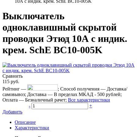
10А с индик. крем. SchE BC10-005K
Выключатель
одноклавишный скрытой
проводки Этюд 10А с индик.
крем. SchE BC10-005K
Сравнить
115
руб.
Рейтинг
—
;
Способ получения
—
Доставка/
самовывоз
;
Доставка
—
В пределах МКАД - 500 рублей
;
Оплата
—
Безналичный рачет
;
Все характеристики
-
+
Добавить
Описание
Характеристики