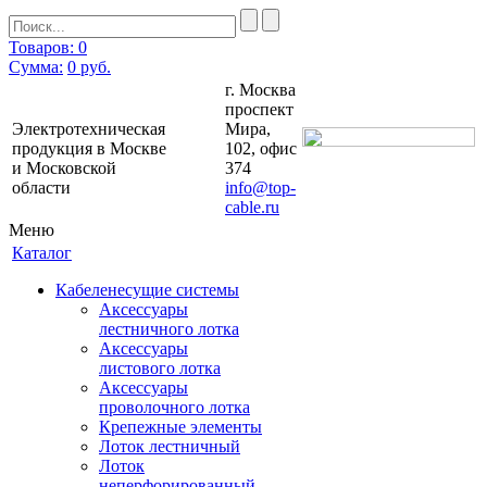
Товаров: 0
Сумма:
0
руб.
г. Москва
проспект
Электротехническая
Мира,
продукция в Москве
102, офис
и Московской
374
области
info@top-
cable.ru
Меню
Каталог
Кабеленесущие системы
Аксессуары
лестничного лотка
Аксессуары
листового лотка
Аксессуары
проволочного лотка
Крепежные элементы
Лоток лестничный
Лоток
неперфорированный