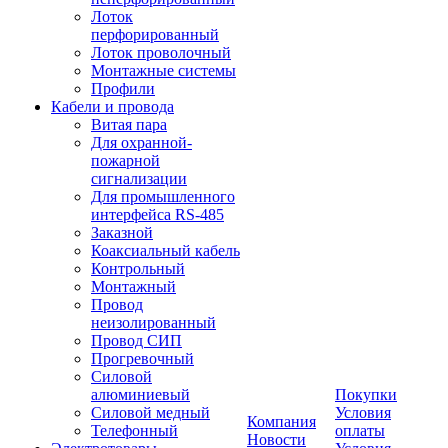
Лоток
перфорированный
Лоток проволочный
Монтажные системы
Профили
Кабели и провода
Витая пара
Для охранной-
пожарной
сигнализации
Для промышленного
интерфейса RS-485
Заказной
Коаксиальный кабель
Контрольный
Монтажный
Провод
неизолированный
Провод СИП
Прогревочный
Силовой
алюминиевый
Покупки
Силовой медный
Условия
Компания
Телефонный
оплаты
Новости