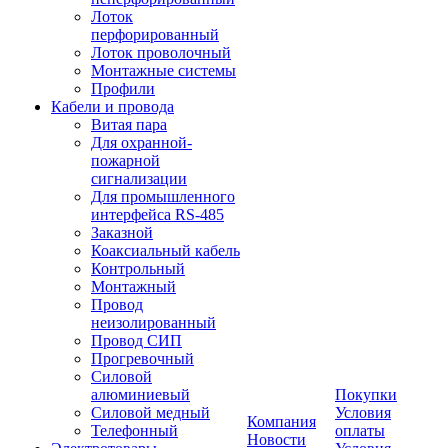
Лоток
перфорированный
Лоток проволочный
Монтажные системы
Профили
Кабели и провода
Витая пара
Для охранной-
пожарной
сигнализации
Для промышленного
интерфейса RS-485
Заказной
Коаксиальный кабель
Контрольный
Монтажный
Провод
неизолированный
Провод СИП
Прогревочный
Силовой
алюминиевый
Покупки
Силовой медный
Условия
Компания
Телефонный
оплаты
Новости