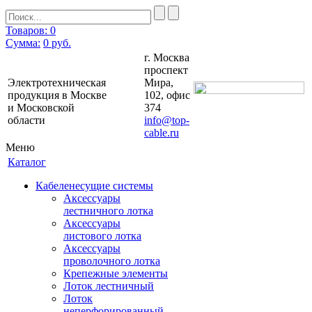
Товаров: 0
Сумма:
0
руб.
г. Москва
проспект
Электротехническая
Мира,
продукция в Москве
102, офис
и Московской
374
области
info@top-
cable.ru
Меню
Каталог
Кабеленесущие системы
Аксессуары
лестничного лотка
Аксессуары
листового лотка
Аксессуары
проволочного лотка
Крепежные элементы
Лоток лестничный
Лоток
неперфорированный