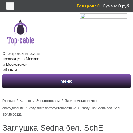
Товаров: 0
Сумма:
0
руб.
Электротехническая
продукция в Москве
и Московской
области
Меню
Главная
/
Каталог
/
Электротовары
/
Электроустановочное
оборудование
/
Изделия электроустановочные
/
Заглушка Sedna бел. SchE
SDN5600121
Заглушка Sedna бел. SchE