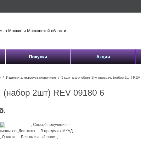
 Москве и Московской области
Покупки
Акции
е
/
Изделия электроустановочные
/
Защита для обоев 2-м прозрач. (набор 2шт) REV
. (набор 2шт) REV 09180 6
б.
;
Способ получения
—
самовывоз
;
Доставка
—
В пределах МКАД -
й
;
Оплата
—
Безналичный рачет
;