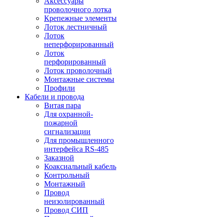
Аксессуары
проволочного лотка
Крепежные элементы
Лоток лестничный
Лоток
неперфорированный
Лоток
перфорированный
Лоток проволочный
Монтажные системы
Профили
Кабели и провода
Витая пара
Для охранной-
пожарной
сигнализации
Для промышленного
интерфейса RS-485
Заказной
Коаксиальный кабель
Контрольный
Монтажный
Провод
неизолированный
Провод СИП