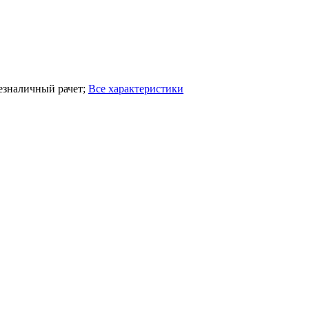
езналичный рачет
;
Все характеристики