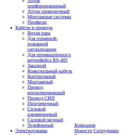
Лоток
перфорированный
Лоток проволочный
Монтажные системы
Профили
Кабели и провода
Витая пара
Для охранной-
пожарной
сигнализации
Для промышленного
интерфейса RS-485
Заказной
Коаксиальный кабель
Контрольный
Монтажный
Провод
неизолированный
Провод СИП
Прогревочный
Силовой
алюминиевый
Силовой медный
Телефонный
Компания
Электротовары
Новости
Сотрудники