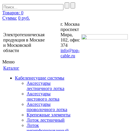
Товаров: 0
Сумма:
0
руб.
г. Москва
проспект
Электротехническая
Мира,
продукция в Москве
102, офис
и Московской
374
области
info@top-
cable.ru
Меню
Каталог
Кабеленесущие системы
Аксессуары
лестничного лотка
Аксессуары
листового лотка
Аксессуары
проволочного лотка
Крепежные элементы
Лоток лестничный
Лоток
неперфорированный