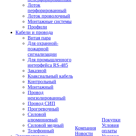
Лоток
перфорированный
Лоток проволочный
Монтажные системы
Профили
Кабели и провода
Витая пара
Для охранной-
пожарной
сигнализации
Для промышленного
интерфейса RS-485
Заказной
Коаксиальный кабель
Контрольный
Монтажный
Провод
неизолированный
Провод СИП
Прогревочный
Силовой
алюминиевый
Покупки
Силовой медный
Условия
Компания
Телефонный
оплаты
Новости