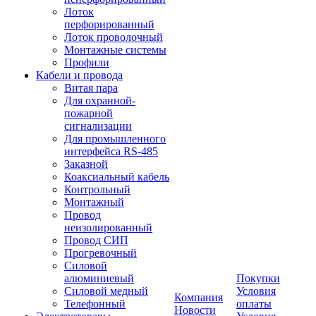
Лоток
перфорированный
Лоток проволочный
Монтажные системы
Профили
Кабели и провода
Витая пара
Для охранной-
пожарной
сигнализации
Для промышленного
интерфейса RS-485
Заказной
Коаксиальный кабель
Контрольный
Монтажный
Провод
неизолированный
Провод СИП
Прогревочный
Силовой
алюминиевый
Покупки
Силовой медный
Условия
Компания
Телефонный
оплаты
Новости