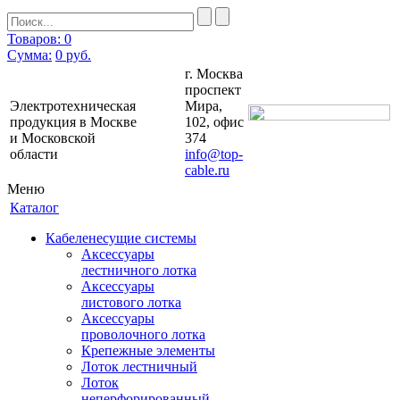
Товаров: 0
Сумма:
0
руб.
г. Москва
проспект
Электротехническая
Мира,
продукция в Москве
102, офис
и Московской
374
области
info@top-
cable.ru
Меню
Каталог
Кабеленесущие системы
Аксессуары
лестничного лотка
Аксессуары
листового лотка
Аксессуары
проволочного лотка
Крепежные элементы
Лоток лестничный
Лоток
неперфорированный