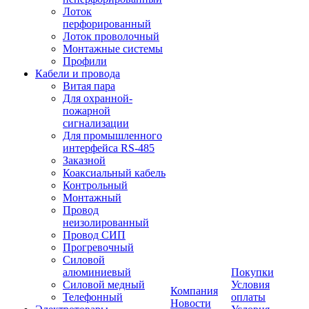
Лоток
перфорированный
Лоток проволочный
Монтажные системы
Профили
Кабели и провода
Витая пара
Для охранной-
пожарной
сигнализации
Для промышленного
интерфейса RS-485
Заказной
Коаксиальный кабель
Контрольный
Монтажный
Провод
неизолированный
Провод СИП
Прогревочный
Силовой
алюминиевый
Покупки
Силовой медный
Условия
Компания
Телефонный
оплаты
Новости