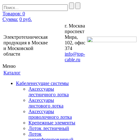
Товаров: 0
Сумма:
0
руб.
г. Москва
проспект
Электротехническая
Мира,
продукция в Москве
102, офис
и Московской
374
области
info@top-
cable.ru
Меню
Каталог
Кабеленесущие системы
Аксессуары
лестничного лотка
Аксессуары
листового лотка
Аксессуары
проволочного лотка
Крепежные элементы
Лоток лестничный
Лоток
неперфорированный