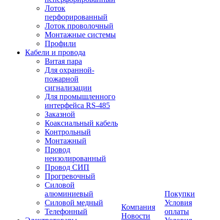
Лоток
перфорированный
Лоток проволочный
Монтажные системы
Профили
Кабели и провода
Витая пара
Для охранной-
пожарной
сигнализации
Для промышленного
интерфейса RS-485
Заказной
Коаксиальный кабель
Контрольный
Монтажный
Провод
неизолированный
Провод СИП
Прогревочный
Силовой
алюминиевый
Покупки
Силовой медный
Условия
Компания
Телефонный
оплаты
Новости