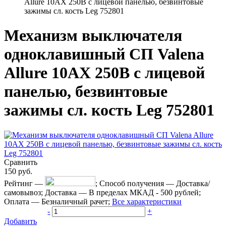
Allure 10АХ 250В с лицевой панелью, безвинтовые
зажимы сл. кость Leg 752801
Механизм выключателя
одноклавишный СП Valena
Allure 10АХ 250В с лицевой
панелью, безвинтовые
зажимы сл. кость Leg 752801
Сравнить
150
руб.
Рейтинг
—
;
Способ получения
—
Доставка/
самовывоз
;
Доставка
—
В пределах МКАД - 500 рублей
;
Оплата
—
Безналичный рачет
;
Все характеристики
-
+
Добавить