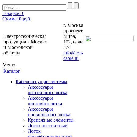
Товаров: 0
Сумма:
0
руб.
г. Москва
проспект
Электротехническая
Мира,
продукция в Москве
102, офис
и Московской
374
области
info@top-
cable.ru
Меню
Каталог
Кабеленесущие системы
Аксессуары
лестничного лотка
Аксессуары
листового лотка
Аксессуары
проволочного лотка
Крепежные элементы
Лоток лестничный
Лоток
неперфорированный