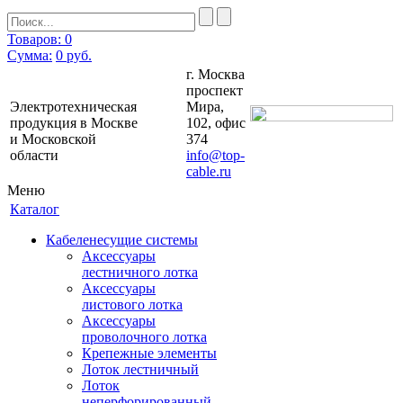
Товаров: 0
Сумма:
0
руб.
г. Москва
проспект
Электротехническая
Мира,
продукция в Москве
102, офис
и Московской
374
области
info@top-
cable.ru
Меню
Каталог
Кабеленесущие системы
Аксессуары
лестничного лотка
Аксессуары
листового лотка
Аксессуары
проволочного лотка
Крепежные элементы
Лоток лестничный
Лоток
неперфорированный