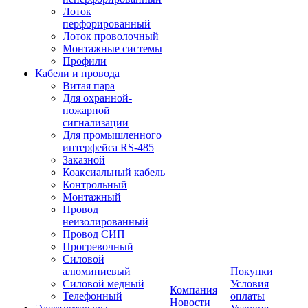
Лоток
перфорированный
Лоток проволочный
Монтажные системы
Профили
Кабели и провода
Витая пара
Для охранной-
пожарной
сигнализации
Для промышленного
интерфейса RS-485
Заказной
Коаксиальный кабель
Контрольный
Монтажный
Провод
неизолированный
Провод СИП
Прогревочный
Силовой
алюминиевый
Покупки
Силовой медный
Условия
Компания
Телефонный
оплаты
Новости