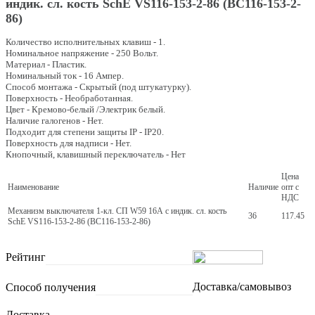
индик. сл. кость SchE VS116-153-2-86 (ВС116-153-2-
86)
Количество исполнительных клавиш - 1.
Номинальное напряжение - 250 Вольт.
Материал - Пластик.
Номинальный ток - 16 Ампер.
Способ монтажа - Скрытый (под штукатурку).
Поверхность - Необработанная.
Цвет - Кремово-белый /Электрик белый.
Наличие галогенов - Нет.
Подходит для степени защиты IP - IP20.
Поверхность для надписи - Нет.
Кнопочный, клавишный переключатель - Нет
Цена
Наименование
Наличие
опт с
НДС
Механизм выключателя 1-кл. СП W59 16А с индик. сл. кость
36
117.45
SchE VS116-153-2-86 (ВС116-153-2-86)
Рейтинг
Доставка/самовывоз
Способ получения
Доставка