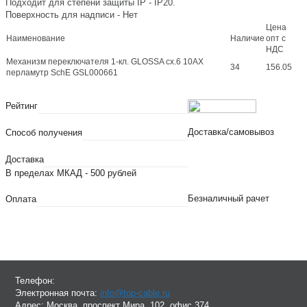
Подходит для степени защиты IP - IP20.
Поверхность для надписи - Нет
Цена
Наименование
Наличие
опт с
НДС
Механизм переключателя 1-кл. GLOSSA сх.6 10АХ
34
156.05
перламутр SchE GSL000661
Рейтинг
Доставка/самовывоз
Способ получения
Доставка
В пределах МКАД - 500 рублей
Безналичный рачет
Оплата
Телефон:
Электронная почта:
info@top-cable.ru
Адрес:
Москва, проспект Мира, 102, офис 374