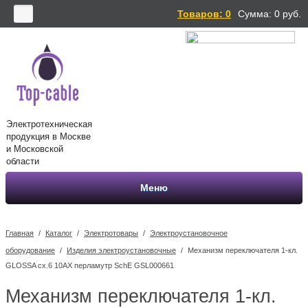
Товаров: 0
Сумма:
0
руб.
Электротехническая
продукция в Москве
и Московской
области
Меню
Главная
/
Каталог
/
Электротовары
/
Электроустановочное
оборудование
/
Изделия электроустановочные
/
Механизм переключателя 1-кл.
GLOSSA сх.6 10АХ перламутр SchE GSL000661
Механизм переключателя 1-кл.