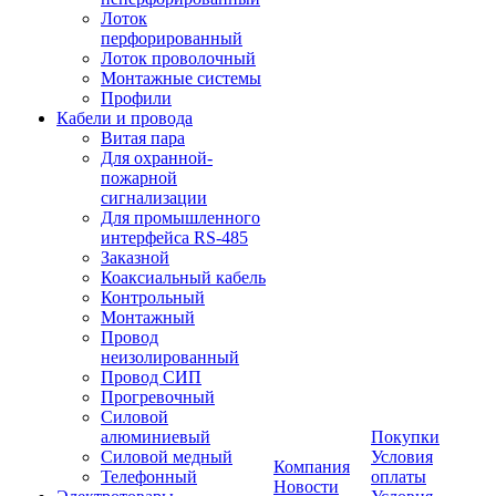
Лоток
перфорированный
Лоток проволочный
Монтажные системы
Профили
Кабели и провода
Витая пара
Для охранной-
пожарной
сигнализации
Для промышленного
интерфейса RS-485
Заказной
Коаксиальный кабель
Контрольный
Монтажный
Провод
неизолированный
Провод СИП
Прогревочный
Силовой
алюминиевый
Покупки
Силовой медный
Условия
Компания
Телефонный
оплаты
Новости