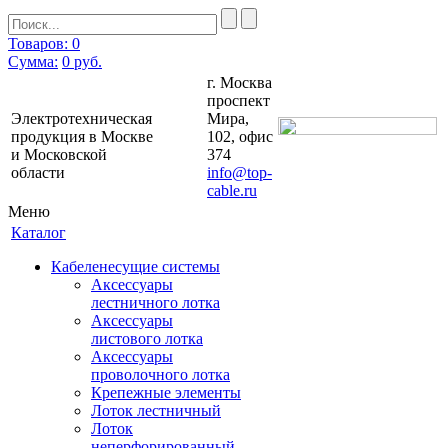
Товаров: 0
Сумма:
0
руб.
г. Москва
проспект
Электротехническая
Мира,
продукция в Москве
102, офис
и Московской
374
области
info@top-
cable.ru
Меню
Каталог
Кабеленесущие системы
Аксессуары
лестничного лотка
Аксессуары
листового лотка
Аксессуары
проволочного лотка
Крепежные элементы
Лоток лестничный
Лоток
неперфорированный