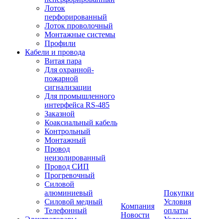
Лоток
перфорированный
Лоток проволочный
Монтажные системы
Профили
Кабели и провода
Витая пара
Для охранной-
пожарной
сигнализации
Для промышленного
интерфейса RS-485
Заказной
Коаксиальный кабель
Контрольный
Монтажный
Провод
неизолированный
Провод СИП
Прогревочный
Силовой
алюминиевый
Покупки
Силовой медный
Условия
Компания
Телефонный
оплаты
Новости