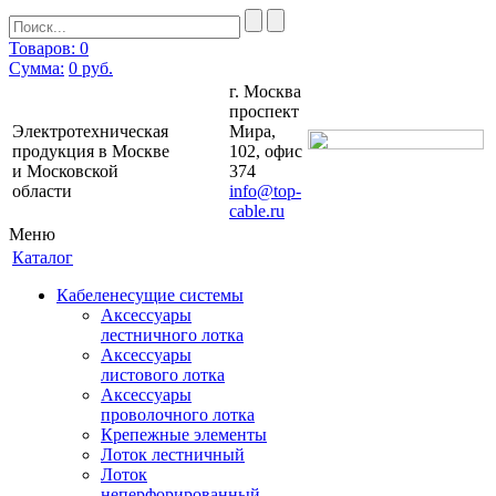
Товаров: 0
Сумма:
0
руб.
г. Москва
проспект
Электротехническая
Мира,
продукция в Москве
102, офис
и Московской
374
области
info@top-
cable.ru
Меню
Каталог
Кабеленесущие системы
Аксессуары
лестничного лотка
Аксессуары
листового лотка
Аксессуары
проволочного лотка
Крепежные элементы
Лоток лестничный
Лоток
неперфорированный