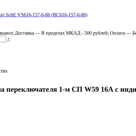
овывоз
;
Доставка
—
В пределах МКАД - 500 рублей
;
Оплата
—
Б
+
ства
 переключателя 1-м СП W59 16А с индик.