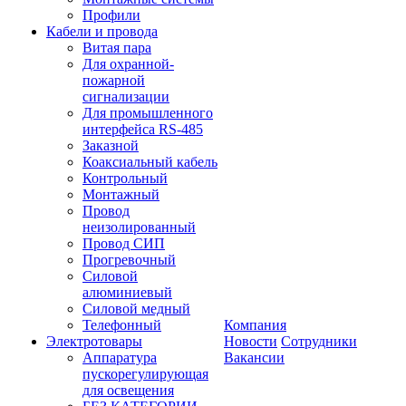
Профили
Кабели и провода
Витая пара
Для охранной-
пожарной
сигнализации
Для промышленного
интерфейса RS-485
Заказной
Коаксиальный кабель
Контрольный
Монтажный
Провод
неизолированный
Провод СИП
Прогревочный
Силовой
алюминиевый
Силовой медный
Телефонный
Компания
Электротовары
Новости
Сотрудники
Аппаратура
Вакансии
пускорегулирующая
для освещения