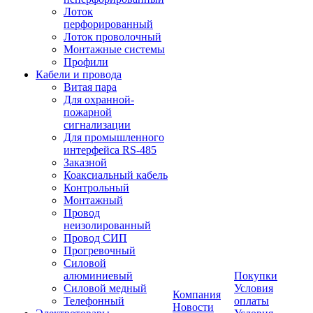
Лоток
перфорированный
Лоток проволочный
Монтажные системы
Профили
Кабели и провода
Витая пара
Для охранной-
пожарной
сигнализации
Для промышленного
интерфейса RS-485
Заказной
Коаксиальный кабель
Контрольный
Монтажный
Провод
неизолированный
Провод СИП
Прогревочный
Силовой
алюминиевый
Покупки
Силовой медный
Условия
Компания
Телефонный
оплаты
Новости