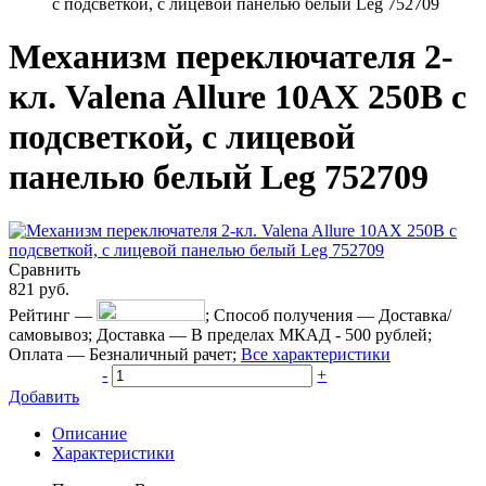
с подсветкой, с лицевой панелью белый Leg 752709
Механизм переключателя 2-
кл. Valena Allure 10АХ 250В с
подсветкой, с лицевой
панелью белый Leg 752709
Сравнить
821
руб.
Рейтинг
—
;
Способ получения
—
Доставка/
самовывоз
;
Доставка
—
В пределах МКАД - 500 рублей
;
Оплата
—
Безналичный рачет
;
Все характеристики
-
+
Добавить
Описание
Характеристики