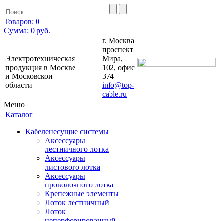
Товаров: 0
Сумма:
0
руб.
г. Москва
проспект
Электротехническая
Мира,
продукция в Москве
102, офис
и Московской
374
области
info@top-
cable.ru
Меню
Каталог
Кабеленесущие системы
Аксессуары
лестничного лотка
Аксессуары
листового лотка
Аксессуары
проволочного лотка
Крепежные элементы
Лоток лестничный
Лоток
неперфорированный