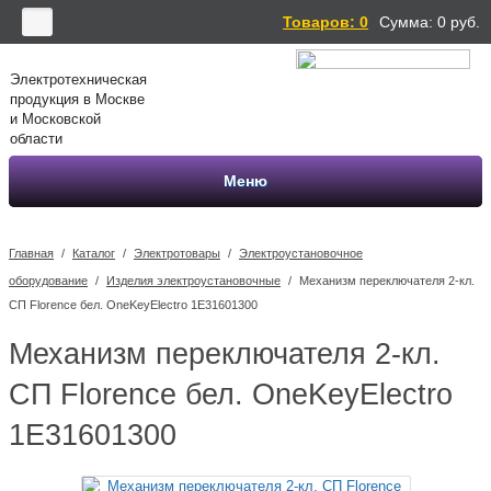
Товаров: 0
Сумма:
0
руб.
Электротехническая
продукция в Москве
и Московской
области
Меню
Главная
/
Каталог
/
Электротовары
/
Электроустановочное
оборудование
/
Изделия электроустановочные
/
Механизм переключателя 2-кл.
СП Florence бел. OneKeyElectro 1E31601300
Механизм переключателя 2-кл.
СП Florence бел. OneKeyElectro
1E31601300