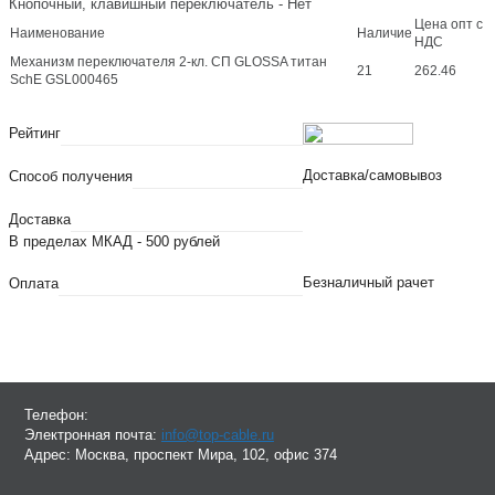
Кнопочный, клавишный переключатель - Нет
Цена опт с
Наименование
Наличие
НДС
Механизм переключателя 2-кл. СП GLOSSA титан
21
262.46
SchE GSL000465
Рейтинг
Доставка/самовывоз
Способ получения
Доставка
В пределах МКАД - 500 рублей
Безналичный рачет
Оплата
Телефон:
Электронная почта:
info@top-cable.ru
Адрес:
Москва, проспект Мира, 102, офис 374