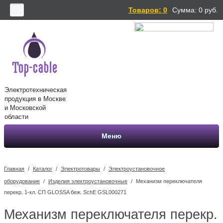
Товаров: 0
Сумма:
0
руб.
Электротехническая
продукция в Москве
и Московской
области
Меню
Главная
/
Каталог
/
Электротовары
/
Электроустановочное
оборудование
/
Изделия электроустановочные
/
Механизм переключателя
перекр. 1-кл. СП GLOSSA беж. SchE GSL000271
Механизм переключателя перекр.