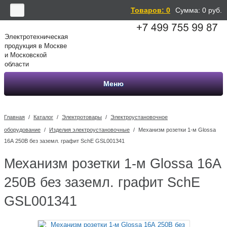
Товаров: 0
Сумма:
0
руб.
Электротехническая
продукция в Москве
и Московской
области
Меню
Главная
/
Каталог
/
Электротовары
/
Электроустановочное
оборудование
/
Изделия электроустановочные
/
Механизм розетки 1-м Glossa
16А 250В без заземл. графит SchE GSL001341
Механизм розетки 1-м Glossa 16А
250В без заземл. графит SchE
GSL001341