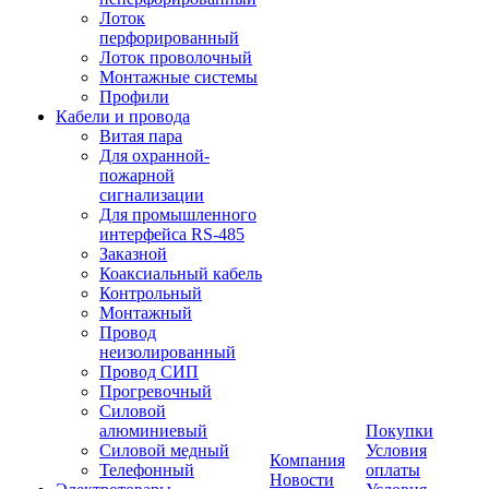
Лоток
перфорированный
Лоток проволочный
Монтажные системы
Профили
Кабели и провода
Витая пара
Для охранной-
пожарной
сигнализации
Для промышленного
интерфейса RS-485
Заказной
Коаксиальный кабель
Контрольный
Монтажный
Провод
неизолированный
Провод СИП
Прогревочный
Силовой
алюминиевый
Покупки
Силовой медный
Условия
Компания
Телефонный
оплаты
Новости