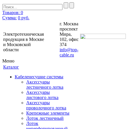
Товаров: 0
Сумма:
0
руб.
г. Москва
проспект
Электротехническая
Мира,
продукция в Москве
102, офис
и Московской
374
области
info@top-
cable.ru
Меню
Каталог
Кабеленесущие системы
Аксессуары
лестничного лотка
Аксессуары
листового лотка
Аксессуары
проволочного лотка
Крепежные элементы
Лоток лестничный
Лоток
неперфорированный