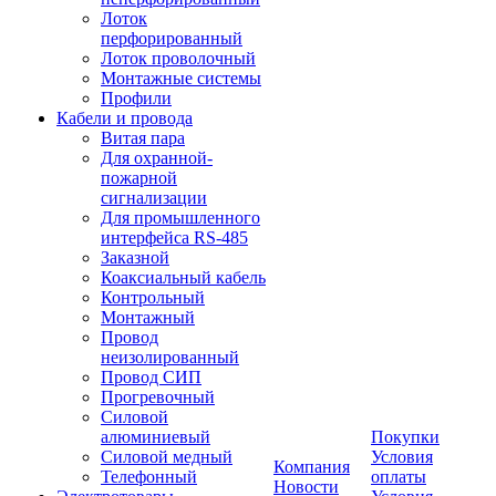
Лоток
перфорированный
Лоток проволочный
Монтажные системы
Профили
Кабели и провода
Витая пара
Для охранной-
пожарной
сигнализации
Для промышленного
интерфейса RS-485
Заказной
Коаксиальный кабель
Контрольный
Монтажный
Провод
неизолированный
Провод СИП
Прогревочный
Силовой
алюминиевый
Покупки
Силовой медный
Условия
Компания
Телефонный
оплаты
Новости