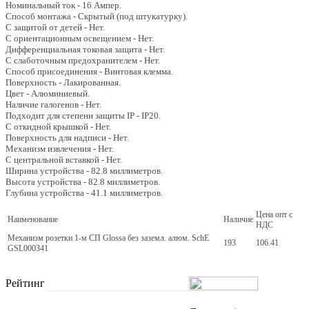
Номинальный ток - 16 Ампер.
Способ монтажа - Скрытый (под штукатурку).
С защитой от детей - Нет.
С ориентационным освещением - Нет.
Дифференциальная токовая защита - Нет.
С слаботочным предохранителем - Нет.
Способ присоединения - Винтовая клемма.
Поверхность - Лакированная.
Цвет - Алюминиевый.
Наличие галогенов - Нет.
Подходит для степени защиты IP - IP20.
С откидной крышкой - Нет.
Поверхность для надписи - Нет.
Механизм извлечения - Нет.
С центральной вставкой - Нет.
Ширина устройства - 82.8 миллиметров.
Высота устройства - 82.8 миллиметров.
Глубина устройства - 41.1 миллиметров.
Цена опт с
Наименование
Наличие
НДС
Механизм розетки 1-м СП Glossa без заземл. алюм. SchE
193
106.41
GSL000341
Рейтинг