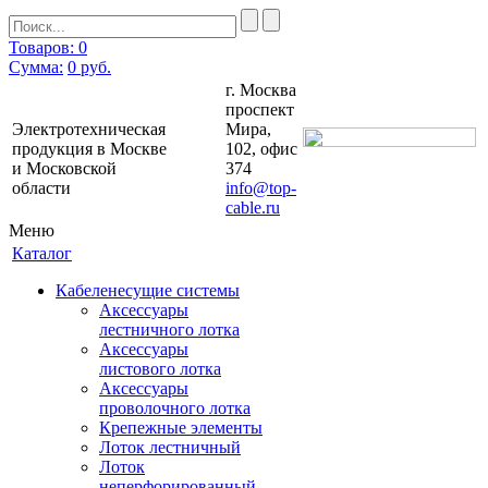
Товаров: 0
Сумма:
0
руб.
г. Москва
проспект
Электротехническая
Мира,
продукция в Москве
102, офис
и Московской
374
области
info@top-
cable.ru
Меню
Каталог
Кабеленесущие системы
Аксессуары
лестничного лотка
Аксессуары
листового лотка
Аксессуары
проволочного лотка
Крепежные элементы
Лоток лестничный
Лоток
неперфорированный