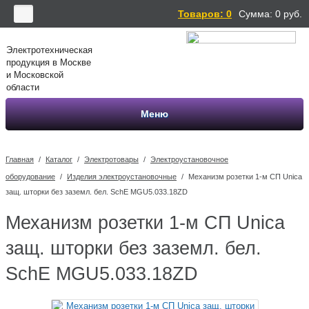
Товаров: 0
Сумма:
0
руб.
Электротехническая
продукция в Москве
и Московской
области
Меню
Главная
/
Каталог
/
Электротовары
/
Электроустановочное
оборудование
/
Изделия электроустановочные
/
Механизм розетки 1-м СП Unica
защ. шторки без заземл. бел. SchE MGU5.033.18ZD
Механизм розетки 1-м СП Unica
защ. шторки без заземл. бел.
SchE MGU5.033.18ZD