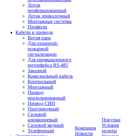
Лоток
перфорированный
Лоток проволочный
Монтажные системы
Профили
Кабели и провода
Витая пара
Для охранной-
пожарной
сигнализации
Для промышленного
интерфейса RS-485
Заказной
Коаксиальный кабель
Контрольный
Монтажный
Провод
неизолированный
Провод СИП
Прогревочный
Силовой
алюминиевый
Покупки
Силовой медный
Условия
Компания
Телефонный
оплаты
Новости