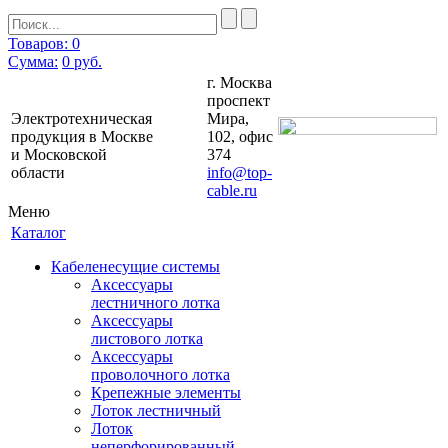
Товаров: 0
Сумма:
0
руб.
г. Москва
проспект
Электротехническая
Мира,
продукция в Москве
102, офис
и Московской
374
области
info@top-
cable.ru
Меню
Каталог
Кабеленесущие системы
Аксессуары
лестничного лотка
Аксессуары
листового лотка
Аксессуары
проволочного лотка
Крепежные элементы
Лоток лестничный
Лоток
неперфорированный